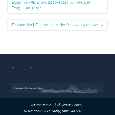
Εξαμήνου Ακ. Έτους 2020-2021 Για Τους Επί
Πτυχίω Φοιτητές
Προθεσμία HE Innovate Leader Surveys: 29.01.2021
→
Επικοινωνία
Το Πανεπιστήμιο
© Κέντρο Διαχείρισης Δικτύων ΔΠΘ