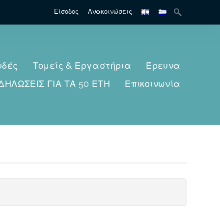
Search
Είσοδος
Ανακοινώσεις
for:
υδές
Τομείς & Εργαστήρια
Έρευνα
ΔΗΛΩΣΕΙΣ ΓΙΑ ΤΑ 50 ΕΤΗ
Επικοινωνία