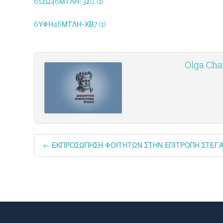
614Ω46ΜΤΛΗ-3Σ0 (1)
6ΥΦΗ46ΜΤΛΗ-ΧΒ7 (1)
Olga Cha
Post
←
ΕΚΠΡΟΣΩΠΗΣΗ ΦΟΙΤΗΤΩΝ ΣΤΗΝ ΕΠΙΤΡΟΠΗ ΣΤΕΓΑΣ
navigation