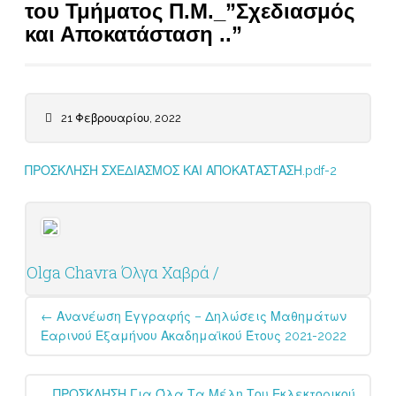
του Τμήματος Π.Μ._”Σχεδιασμός
και Αποκατάσταση ..”
21 Φεβρουαρίου, 2022
ΠΡΟΣΚΛΗΣΗ ΣΧΕΔΙΑΣΜΟΣ ΚΑΙ ΑΠΟΚΑΤΑΣΤΑΣΗ.pdf-2
Olga Chavra Όλγα Χαβρά /
Post
←
Ανανέωση Εγγραφής – Δηλώσεις Μαθημάτων
navigation
Εαρινού Εξαμήνου Ακαδημαϊκού Έτους 2021-2022
ΠΡΟΣΚΛΗΣΗ Για Όλα Τα Μέλη Του Εκλεκτορικού