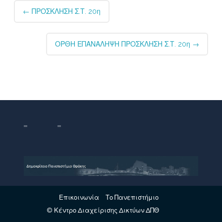
Post
←
ΠΡΟΣΚΛΗΣΗ Σ.Τ. 20η
navigation
ΟΡΘΗ ΕΠΑΝΑΛΗΨΗ ΠΡΟΣΚΛΗΣΗ Σ.Τ. 20η
→
Επικοινωνία
Το Πανεπιστήμιο
© Κέντρο Διαχείρισης Δικτύων ΔΠΘ