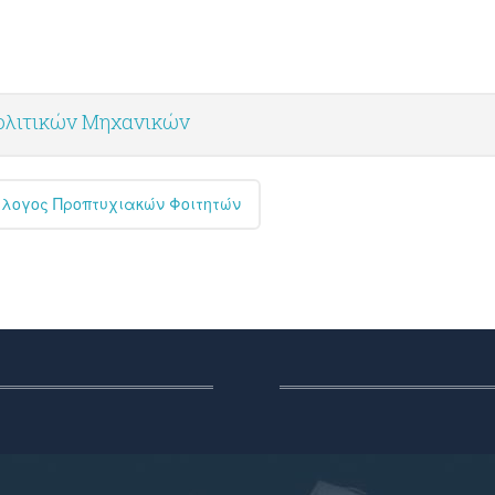
ολιτικών Μηχανικών
λλογος Προπτυχιακών Φοιτητών