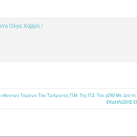
vra Όλγα Χαβρά /
θυντών Τομέων Του Τμήματος Π.Μ. Της Π.Σ. Του ΔΠΘ Με Διετή 
ΕΚΔΗΛΩΣΗΣ Ε