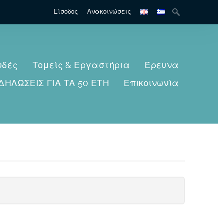
Search
Είσοδος
Ανακοινώσεις
for:
υδές
Τομείς & Εργαστήρια
Έρευνα
ΔΗΛΩΣΕΙΣ ΓΙΑ ΤΑ 50 ΕΤΗ
Επικοινωνία