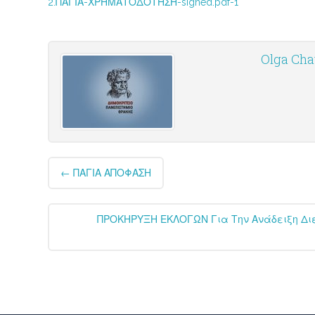
2.ΠΑΓΙΑ-ΧΡΗΜΑΤΟΔΟΤΗΣΗ-signed.pdf-1
Olga Cha
Post
←
ΠΑΓΙΑ ΑΠΟΦΑΣΗ
navigation
ΠΡΟΚΗΡΥΞΗ ΕΚΛΟΓΩΝ Για Την Ανάδειξη Διευ