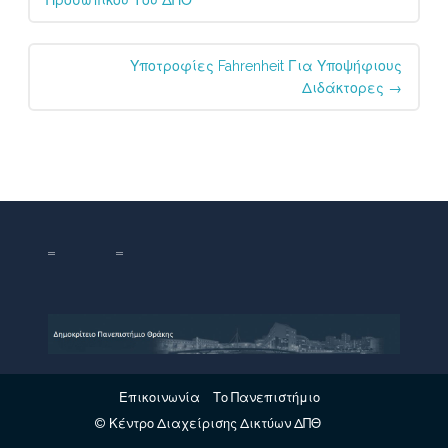
Προσωπικού Του ΔΠΘ
Υποτροφίες Fahrenheit Για Υποψήφιους
Διδάκτορες
→
Επικοινωνία
Το Πανεπιστήμιο
© Κέντρο Διαχείρισης Δικτύων ΔΠΘ