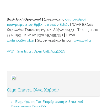
Βασιλική Ορφανού |
Συνεργάτης
συντονισμού
προγράμματος Εμβληματικών Ειδών
|
WWF Ελλάς
|
Χαριλάου Τρικούπη 119-121, Αθήνα, 11473 | Τηλ: + 30 210
3314 893 | Κινητό: (+30) 6977997391
|
E-mail:
v.orfanou@wwf.gr
|
Skype: vasiliki.orfanou
|
www.wwf.gr
WWF Grants_1st Open Call_Aug2023
Olga Chavra Όλγα Χαβρά /
Post
←
Ενημέρωση Για Επιμόρφωση Διδακτικού
navigation