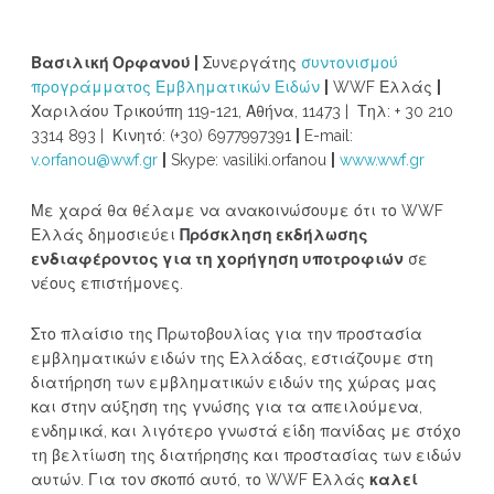
Βασιλική Ορφανού |
Συνεργάτης
συντονισμού
προγράμματος Εμβληματικών Ειδών
|
WWF Ελλάς
|
Χαριλάου Τρικούπη 119-121, Αθήνα, 11473 | Τηλ: + 30 210
3314 893 | Κινητό: (+30) 6977997391
|
E-mail:
v.orfanou@wwf.gr
|
Skype: vasiliki.orfanou
|
www.wwf.gr
Με χαρά θα θέλαμε να ανακοινώσουμε ότι το WWF
Ελλάς δημοσιεύει
Πρόσκληση εκδήλωσης
ενδιαφέροντος για τη χορήγηση υποτροφιών
σε
νέους επιστήμονες.
Στο πλαίσιο της Πρωτοβουλίας για την προστασία
εμβληματικών ειδών της Ελλάδας, εστιάζουμε στη
διατήρηση των εμβληματικών ειδών της χώρας μας
και στην αύξηση της γνώσης για τα απειλούμενα,
ενδημικά, και λιγότερο γνωστά είδη πανίδας με στόχο
τη βελτίωση της διατήρησης και προστασίας των ειδών
αυτών. Για τον σκοπό αυτό, το WWF Ελλάς
καλεί