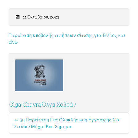
11 Οκτωβρίου, 2023
Παράταση υποβολής αιτήσεων σίτισης για Β΄έτος και
άνω
Olga Chavra Όλγα Χαβρά /
Post
←
3η Παράταση Για Ολοκλήρωση Εγγραφής (2ο
navigation
Στάδιο) Μέχρι Και Σήμερα