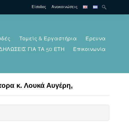
Search
Είσοδος
Ανακοινώσεις
for:
υδές
Τομείς & Εργαστήρια
Έρευνα
ΔΗΛΩΣΕΙΣ ΓΙΑ ΤΑ 50 ΕΤΗ
Επικοινωνία
τορα κ. Λουκά Αυγέρη,