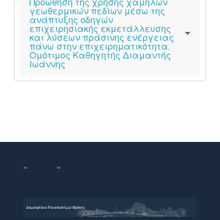
Προώθηση της χρήσης χαμηλών
γεωθερμικών πεδίων μέσω της
ανάπτυξης οδηγών
επιχειρησιακής εκμετάλλευσης
και λύσεων πράσινης ενέργειας
πάνω στην επιχειρηματικότητα,
Ομότιμος Καθηγητής Διαμαντής
Ιωάννης