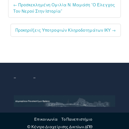
Post
←
Προσκεκλημένη Ομιλία Ν. Μαμάση “Ο Έλεγχος
navigation
Του Νερού Στην Ιστορία”
Προκηρύξεις Υποτροφιών Κληροδοτημάτων ΙΚΥ
→
Επικοινωνία
Το Πανεπιστήμιο
© Κέντρο Διαχείρισης Δικτύων ΔΠΘ