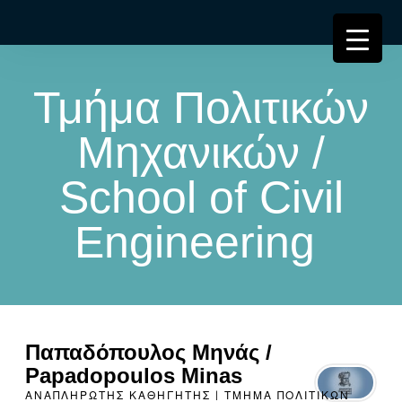
Τμήμα Πολιτικών
Μηχανικών /
School of Civil
Engineering
Παπαδόπουλος Μηνάς /
Papadopoulos Minas
ΑΝΑΠΛΗΡΩΤΉΣ ΚΑΘΗΓΗΤΉΣ | ΤΜΉΜΑ ΠΟΛΙΤΙΚΏΝ