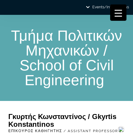
Events/Informations
Τμήμα Πολιτικών
Μηχανικών /
School of Civil
Engineering
Γκυρτής Κωνσταντίνος / Gkyrtis
Konstantinos
ΕΠΊΚΟΥΡΟΣ ΚΑΘΗΓΗΤΉΣ / ASSISTANT PROFESSOR |