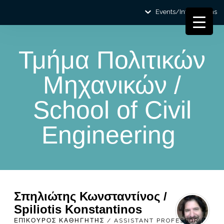
Events/Informations
Τμήμα Πολιτικών
Μηχανικών /
School of Civil
Engineering
Σπηλιώτης Κωνσταντίνος /
Spiliotis Konstantinos
ΕΠΊΚΟΥΡΟΣ ΚΑΘΗΓΗΤΉΣ / ASSISTANT PROFESSOR |