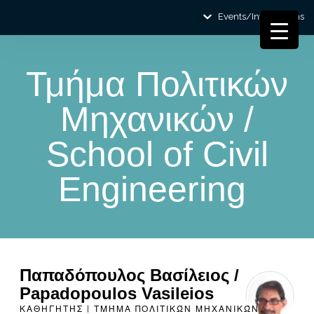
Events/Informations
Τμήμα Πολιτικών
Μηχανικών /
School of Civil
Engineering
Παπαδόπουλος Βασίλειος /
Papadopoulos Vasileios
ΚΑΘΗΓΗΤΉΣ | ΤΜΉΜΑ ΠΟΛΙΤΙΚΏΝ ΜΗΧΑΝΙΚΏΝ