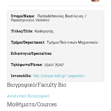
Όνομα/Name:
Παπαδόπουλος Βασίλειος /
Papadopoulos Vasileios
Τίτλος/Title:
Καθηγητής
Τμήμα/Department:
Τμήμα Πολιτικών Μηχανικών
Ειδικότητα/Specialties:
Τηλέφωνο/Phone:
25410 79747
Ιστοσελίδα:
http://utopia.duth.gr/~papadob/
Βιογραφικό/Faculty Bio
Αναλυτικό Βιογραφικό
Μαθήματα/Cources