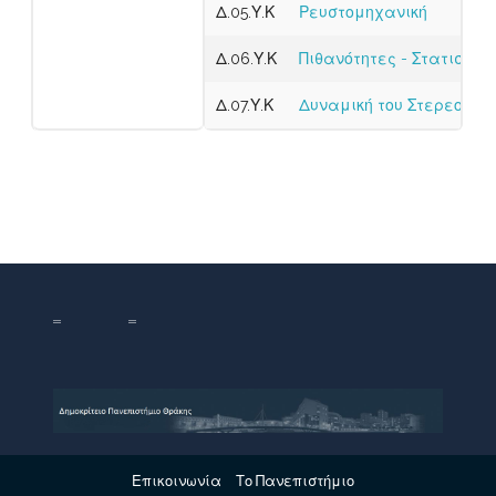
Δ.05.Υ.Κ
Ρευστομηχανική
Δ.06.Υ.Κ
Πιθανότητες - Στατιστική
Δ.07.Υ.Κ
Δυναμική του Στερεού Σ
Επικοινωνία
Το Πανεπιστήμιο