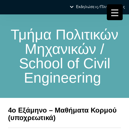
Εκδηλώσεις/Πληροφορίες
Τμήμα Πολιτικών
Μηχανικών /
School of Civil
Engineering
4ο Εξάμηνο – Μαθήματα Κορμού
(υποχρεωτικά)