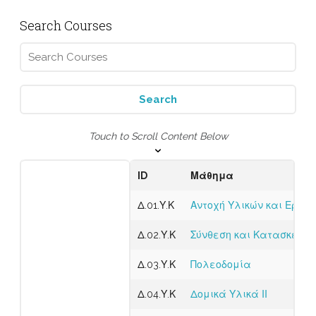
Search Courses
Touch to Scroll Content Below
ID
Μάθημα
Δ.01.Υ.Κ
Αντοχή Υλικών και Εργα
Δ.02.Υ.Κ
Σύνθεση και Κατασκευή Κ
Δ.03.Υ.Κ
Πολεοδομία
Δ.04.Υ.Κ
Δομικά Υλικά ΙΙ